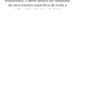
endodontico, o dente deverá ser reabilitado
de uma maneira específica de modo a
evitar a típica fractura do dente
endodonciado.
Horário de funcionamento
Seg a Sex das 10h às 19h
Ligue-nos
217 979 285
|
917 939 269